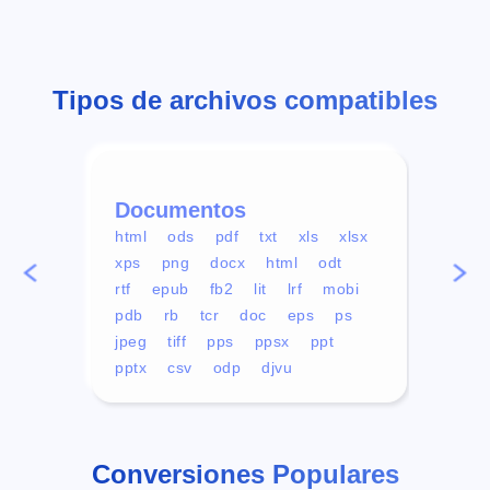
Tipos de archivos compatibles
Documentos
Víd
html
ods
pdf
txt
xls
xlsx
avi
xps
png
docx
html
odt
mp4
rtf
epub
fb2
lit
lrf
mobi
aa
pdb
rb
tcr
doc
eps
ps
ogg
jpeg
tiff
pps
ppsx
ppt
pptx
csv
odp
djvu
Conversiones Populares