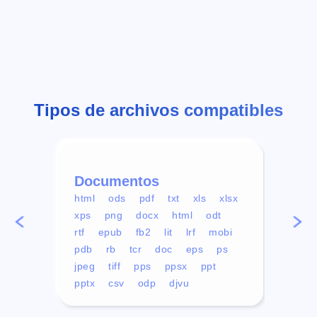
Tipos de archivos compatibles
Documentos
Víd
html
ods
pdf
txt
xls
xlsx
avi
xps
png
docx
html
odt
mp4
rtf
epub
fb2
lit
lrf
mobi
aa
pdb
rb
tcr
doc
eps
ps
ogg
jpeg
tiff
pps
ppsx
ppt
pptx
csv
odp
djvu