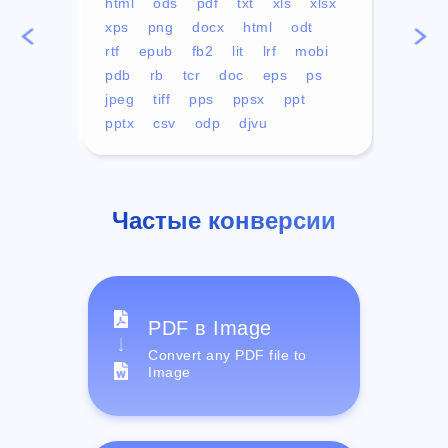
html
ods
pdf
txt
xls
xlsx
avi
xps
png
docx
html
odt
mp4
rtf
epub
fb2
lit
lrf
mobi
aa
pdb
rb
tcr
doc
eps
ps
ogg
jpeg
tiff
pps
ppsx
ppt
pptx
csv
odp
djvu
Частые конверсии
PDF в Image
Convert any PDF file to
Image