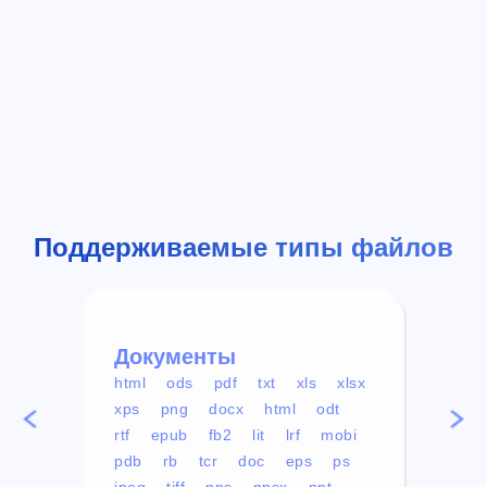
Поддерживаемые типы файлов
Документы
Вид
html
ods
pdf
txt
xls
xlsx
avi
xps
png
docx
html
odt
mp4
rtf
epub
fb2
lit
lrf
mobi
aa
pdb
rb
tcr
doc
eps
ps
ogg
jpeg
tiff
pps
ppsx
ppt