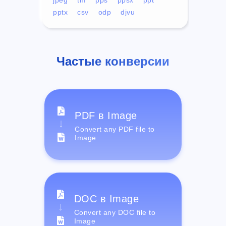
pptx
csv
odp
djvu
Частые конверсии
PDF в Image
Convert any PDF file to
Image
DOC в Image
Convert any DOC file to
Image