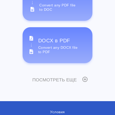
Convert any PDF file
to DOC
DOCX в PDF
Convert any DOCX file
to PDF
ПОСМОТРЕТЬ ЕЩЕ
Условия