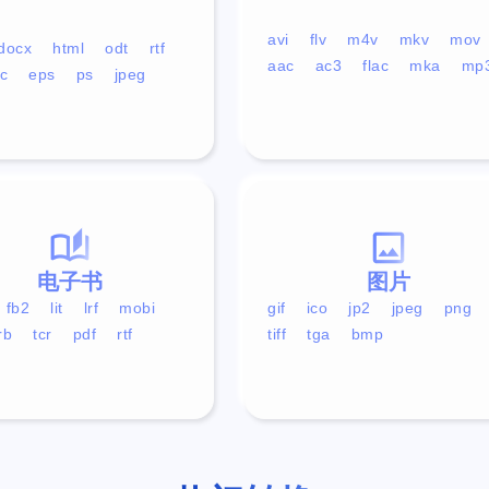
avi
flv
m4v
mkv
mov
docx
html
odt
rtf
aac
ac3
flac
mka
mp
c
eps
ps
jpeg
电子书
图片
fb2
lit
lrf
mobi
gif
ico
jp2
jpeg
png
rb
tcr
pdf
rtf
tiff
tga
bmp