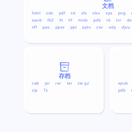
文档
html
ods
pdf
txt
xls
xlsx
xps
png
epub
fb2
lit
lrf
mobi
pdb
rb
tcr
do
tiff
pps
ppsx
ppt
pptx
csv
odp
djvu
存档
cab
jar
rar
tar
tar.gz
epub
zip
7z
pdb