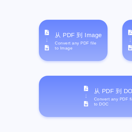
从 PDF 到 Image
Convert any PDF file
to Image
从 PDF 到 D
Convert any PDF fi
to DOC