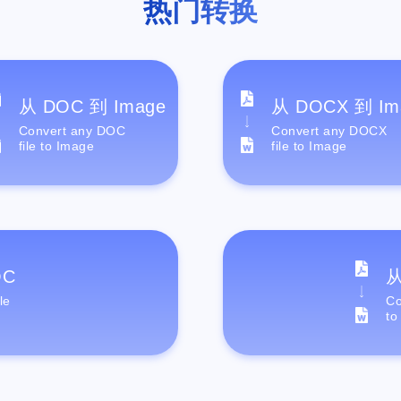
热门转换
从 DOC 到 Image
从 DOCX 到 Im
Convert any DOC
Convert any DOCX
file to Image
file to Image
OC
从
le
Co
to