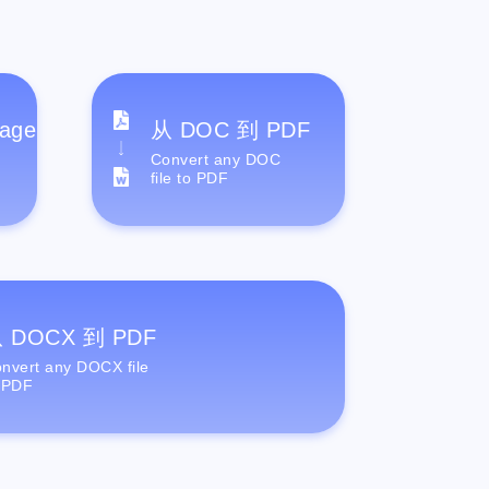
age
从 DOC 到 PDF
Convert any DOC
file to PDF
 DOCX 到 PDF
nvert any DOCX file
 PDF