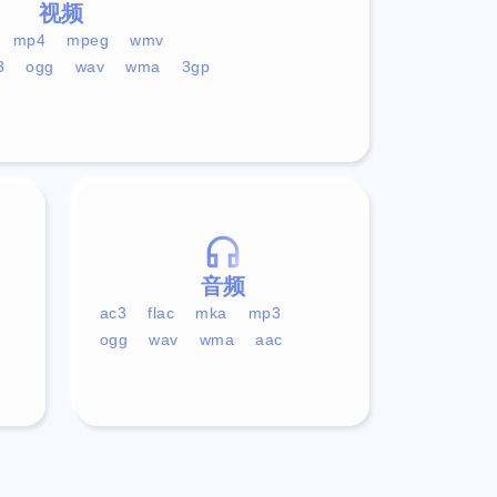
视频
mp4
mpeg
wmv
3
ogg
wav
wma
3gp
音频
ac3
flac
mka
mp3
ogg
wav
wma
aac