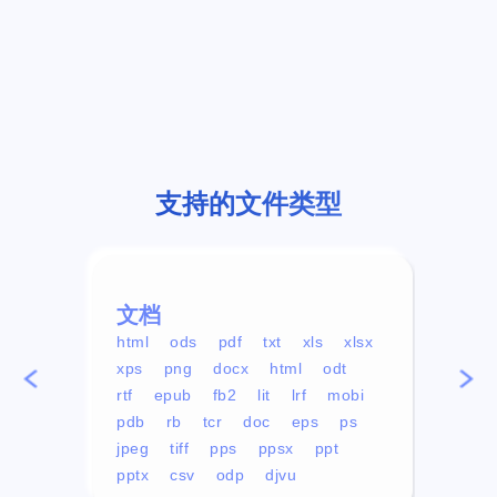
支持的文件类型
文档
视频
html
ods
pdf
txt
xls
xlsx
avi
xps
png
docx
html
odt
mp4
rtf
epub
fb2
lit
lrf
mobi
aa
pdb
rb
tcr
doc
eps
ps
ogg
jpeg
tiff
pps
ppsx
ppt
pptx
csv
odp
djvu