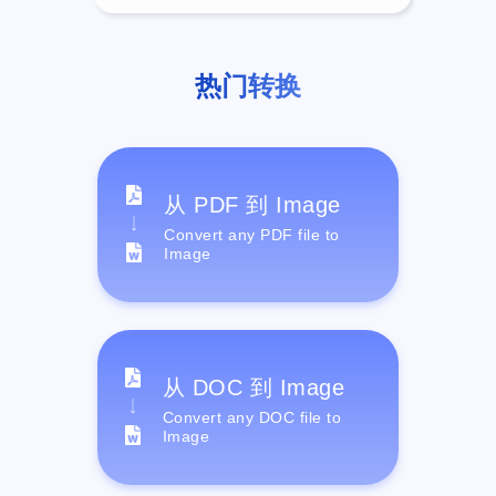
热门转换
从 PDF 到 Image
Convert any PDF file to
Image
从 DOC 到 Image
Convert any DOC file to
Image