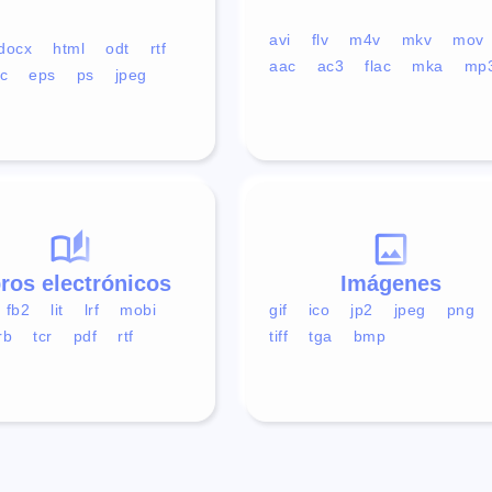
avi
flv
m4v
mkv
mov
docx
html
odt
rtf
aac
ac3
flac
mka
mp
c
eps
ps
jpeg
bros electrónicos
Imágenes
fb2
lit
lrf
mobi
gif
ico
jp2
jpeg
png
rb
tcr
pdf
rtf
tiff
tga
bmp