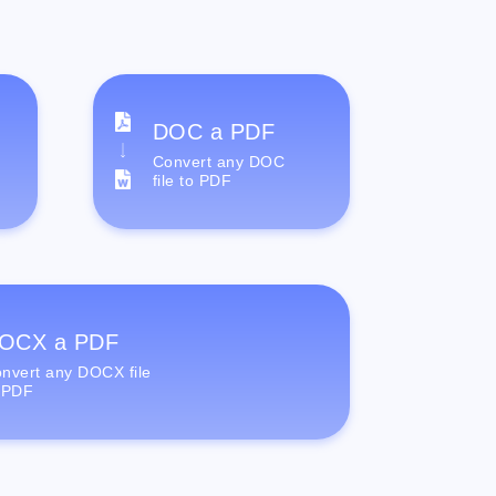
DOC a PDF
Convert any DOC
file to PDF
OCX a PDF
nvert any DOCX file
 PDF