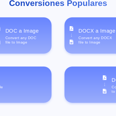
Conversiones Populares
DOC a Image
DOCX a Image
Convert any DOC
Convert any DOCX
file to Image
file to Image
D
le
Co
to