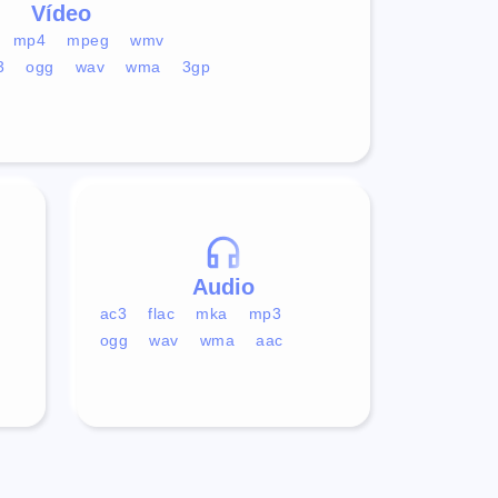
Vídeo
mp4
mpeg
wmv
3
ogg
wav
wma
3gp
Audio
ac3
flac
mka
mp3
ogg
wav
wma
aac