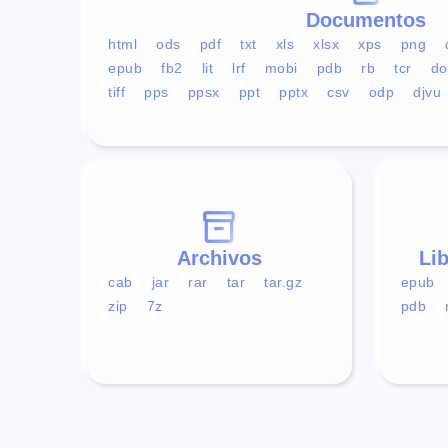
Documentos
html
ods
pdf
txt
xls
xlsx
xps
png
epub
fb2
lit
lrf
mobi
pdb
rb
tcr
do
tiff
pps
ppsx
ppt
pptx
csv
odp
djvu
Archivos
Li
cab
jar
rar
tar
tar.gz
epub
zip
7z
pdb