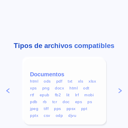
Tipos de archivos compatibles
Documentos
Víd
html
ods
pdf
txt
xls
xlsx
avi
xps
png
docx
html
odt
mp4
rtf
epub
fb2
lit
lrf
mobi
aa
pdb
rb
tcr
doc
eps
ps
ogg
jpeg
tiff
pps
ppsx
ppt
pptx
csv
odp
djvu