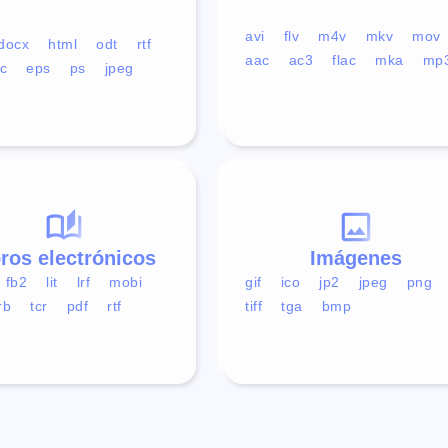
avi
flv
m4v
mkv
mov
docx
html
odt
rtf
aac
ac3
flac
mka
mp
c
eps
ps
jpeg
bros electrónicos
Imágenes
fb2
lit
lrf
mobi
gif
ico
jp2
jpeg
png
rb
tcr
pdf
rtf
tiff
tga
bmp