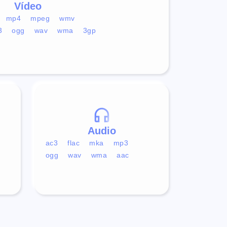
Vídeo
mp4
mpeg
wmv
3
ogg
wav
wma
3gp
Audio
ac3
flac
mka
mp3
ogg
wav
wma
aac