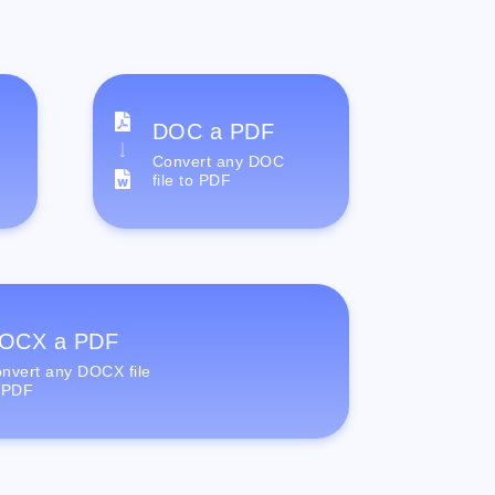
DOC a PDF
Convert any DOC
file to PDF
OCX a PDF
nvert any DOCX file
 PDF