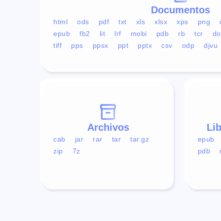
Documentos
html
ods
pdf
txt
xls
xlsx
xps
png
epub
fb2
lit
lrf
mobi
pdb
rb
tcr
do
tiff
pps
ppsx
ppt
pptx
csv
odp
djvu
Archivos
Li
cab
jar
rar
tar
tar.gz
epub
zip
7z
pdb