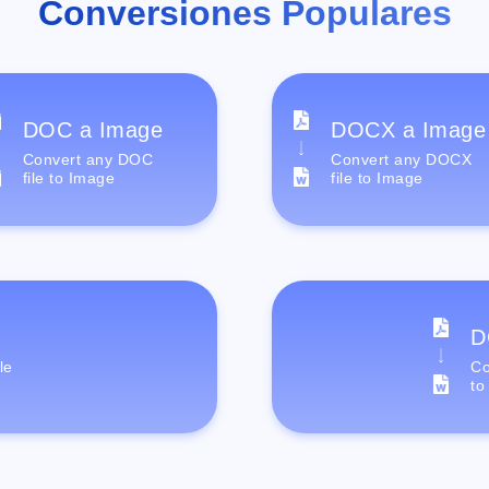
Conversiones Populares
DOC a Image
DOCX a Image
Convert any DOC
Convert any DOCX
file to Image
file to Image
D
le
Co
to