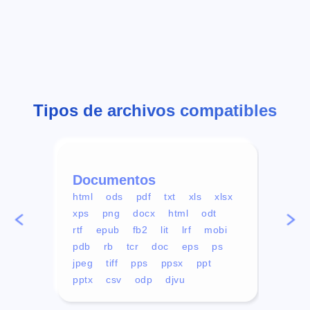
Tipos de archivos compatibles
Documentos
Víd
html
ods
pdf
txt
xls
xlsx
avi
xps
png
docx
html
odt
mp4
rtf
epub
fb2
lit
lrf
mobi
aa
pdb
rb
tcr
doc
eps
ps
ogg
jpeg
tiff
pps
ppsx
ppt
pptx
csv
odp
djvu