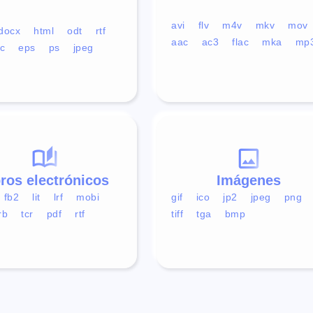
avi
flv
m4v
mkv
mov
docx
html
odt
rtf
aac
ac3
flac
mka
mp
c
eps
ps
jpeg
bros electrónicos
Imágenes
fb2
lit
lrf
mobi
gif
ico
jp2
jpeg
png
rb
tcr
pdf
rtf
tiff
tga
bmp