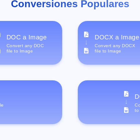
Conversiones Populares
DOC a Image
DOCX a Image
Convert any DOC
Convert any DOCX
file to Image
file to Image
D
le
Co
to