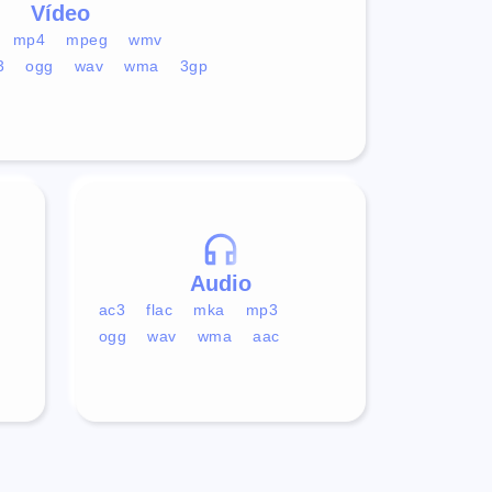
Vídeo
mp4
mpeg
wmv
3
ogg
wav
wma
3gp
Audio
ac3
flac
mka
mp3
ogg
wav
wma
aac