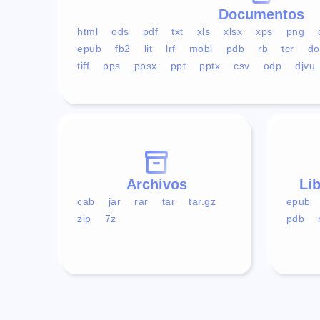
Documentos
html
ods
pdf
txt
xls
xlsx
xps
png
epub
fb2
lit
lrf
mobi
pdb
rb
tcr
do
tiff
pps
ppsx
ppt
pptx
csv
odp
djvu
Archivos
Li
cab
jar
rar
tar
tar.gz
epub
zip
7z
pdb