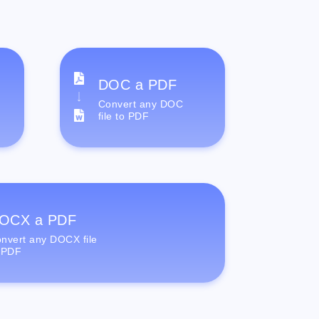
DOC a PDF
Convert any DOC
file to PDF
OCX a PDF
nvert any DOCX file
 PDF