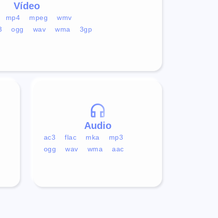
Vídeo
mp4
mpeg
wmv
3
ogg
wav
wma
3gp
Audio
ac3
flac
mka
mp3
ogg
wav
wma
aac