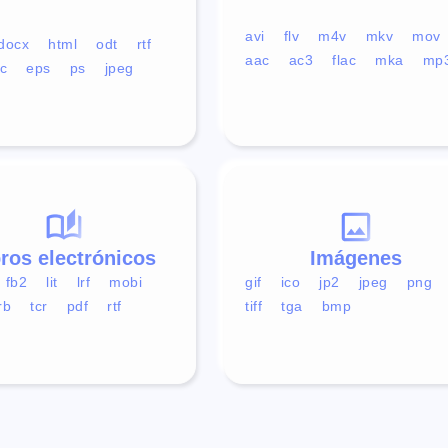
avi
flv
m4v
mkv
mov
docx
html
odt
rtf
aac
ac3
flac
mka
mp
c
eps
ps
jpeg
bros electrónicos
Imágenes
fb2
lit
lrf
mobi
gif
ico
jp2
jpeg
png
rb
tcr
pdf
rtf
tiff
tga
bmp