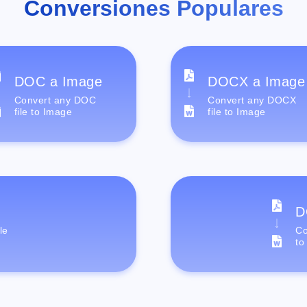
Conversiones Populares
DOC a Image
DOCX a Image
Convert any DOC
Convert any DOCX
file to Image
file to Image
D
le
Co
to