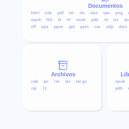
Documentos
html
ods
pdf
txt
xls
xlsx
xps
png
epub
fb2
lit
lrf
mobi
pdb
rb
tcr
do
tiff
pps
ppsx
ppt
pptx
csv
odp
djvu
Archivos
Li
cab
jar
rar
tar
tar.gz
epub
zip
7z
pdb