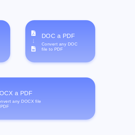
DOC a PDF
Convert any DOC
file to PDF
OCX a PDF
nvert any DOCX file
 PDF