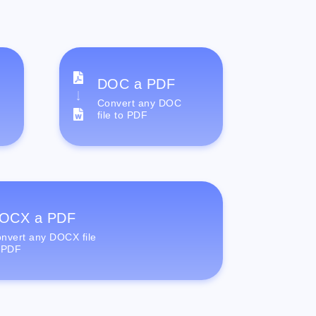
DOC a PDF
Convert any DOC
file to PDF
OCX a PDF
nvert any DOCX file
 PDF