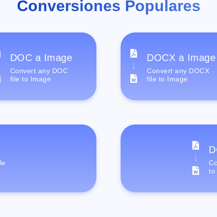
Conversiones Populares
DOC a Image
DOCX a Image
Convert any DOC
Convert any DOCX
file to Image
file to Image
D
le
Co
to