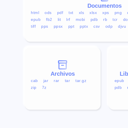
Documentos
html
ods
pdf
txt
xls
xlsx
xps
png
epub
fb2
lit
lrf
mobi
pdb
rb
tcr
do
tiff
pps
ppsx
ppt
pptx
csv
odp
djvu
Archivos
Li
cab
jar
rar
tar
tar.gz
epub
zip
7z
pdb