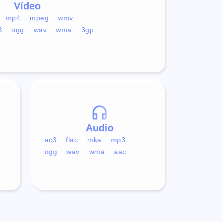
Vídeo
mp4
mpeg
wmv
3
ogg
wav
wma
3gp
Audio
ac3
flac
mka
mp3
ogg
wav
wma
aac