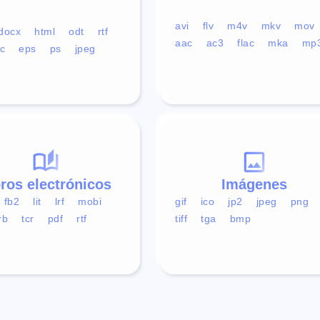
avi
flv
m4v
mkv
mov
docx
html
odt
rtf
aac
ac3
flac
mka
mp
c
eps
ps
jpeg
bros electrónicos
Imágenes
fb2
lit
lrf
mobi
gif
ico
jp2
jpeg
png
rb
tcr
pdf
rtf
tiff
tga
bmp