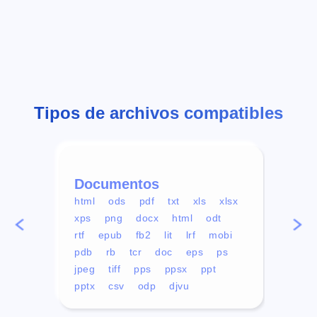
Tipos de archivos compatibles
Documentos
Víd
html
ods
pdf
txt
xls
xlsx
avi
xps
png
docx
html
odt
mp4
rtf
epub
fb2
lit
lrf
mobi
aa
pdb
rb
tcr
doc
eps
ps
ogg
jpeg
tiff
pps
ppsx
ppt
pptx
csv
odp
djvu