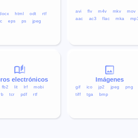
avi
flv
m4v
mkv
mov
docx
html
odt
rtf
aac
ac3
flac
mka
mp
c
eps
ps
jpeg
bros electrónicos
Imágenes
fb2
lit
lrf
mobi
gif
ico
jp2
jpeg
png
rb
tcr
pdf
rtf
tiff
tga
bmp