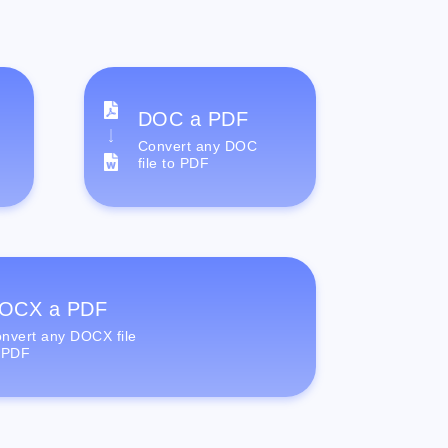
DOC a PDF
Convert any DOC
file to PDF
OCX a PDF
nvert any DOCX file
 PDF