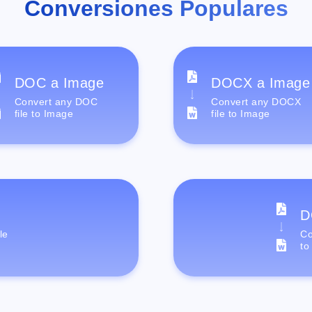
Conversiones Populares
DOC a Image
DOCX a Image
Convert any DOC
Convert any DOCX
file to Image
file to Image
D
le
Co
to