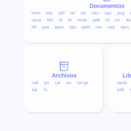
Documentos
html
ods
pdf
txt
xls
xlsx
xps
png
epub
fb2
lit
lrf
mobi
pdb
rb
tcr
do
tiff
pps
ppsx
ppt
pptx
csv
odp
djvu
Archivos
Li
cab
jar
rar
tar
tar.gz
epub
zip
7z
pdb