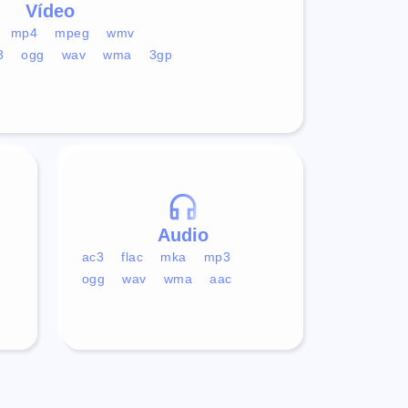
Vídeo
mp4
mpeg
wmv
3
ogg
wav
wma
3gp
Audio
ac3
flac
mka
mp3
ogg
wav
wma
aac