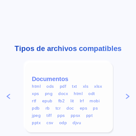
Tipos de archivos compatibles
Documentos
Víd
html
ods
pdf
txt
xls
xlsx
avi
xps
png
docx
html
odt
mp4
rtf
epub
fb2
lit
lrf
mobi
aa
pdb
rb
tcr
doc
eps
ps
ogg
jpeg
tiff
pps
ppsx
ppt
pptx
csv
odp
djvu