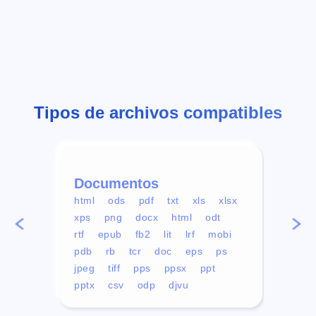
Tipos de archivos compatibles
Documentos
Víd
html
ods
pdf
txt
xls
xlsx
avi
xps
png
docx
html
odt
mp4
rtf
epub
fb2
lit
lrf
mobi
aa
pdb
rb
tcr
doc
eps
ps
ogg
jpeg
tiff
pps
ppsx
ppt
pptx
csv
odp
djvu