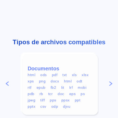
Tipos de archivos compatibles
Documentos
Víd
html
ods
pdf
txt
xls
xlsx
avi
xps
png
docx
html
odt
mp4
rtf
epub
fb2
lit
lrf
mobi
aa
pdb
rb
tcr
doc
eps
ps
ogg
jpeg
tiff
pps
ppsx
ppt
pptx
csv
odp
djvu