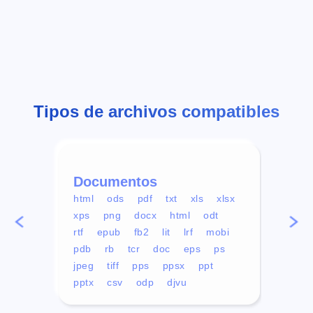
Tipos de archivos compatibles
Documentos
Víd
html
ods
pdf
txt
xls
xlsx
avi
xps
png
docx
html
odt
mp4
rtf
epub
fb2
lit
lrf
mobi
aa
pdb
rb
tcr
doc
eps
ps
ogg
jpeg
tiff
pps
ppsx
ppt
pptx
csv
odp
djvu