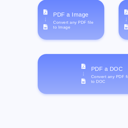
PDF a Image
Convert any PDF file
to Image
PDF a DOC
Convert any PDF fi
to DOC