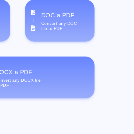
DOC a PDF
Convert any DOC
file to PDF
OCX a PDF
nvert any DOCX file
 PDF