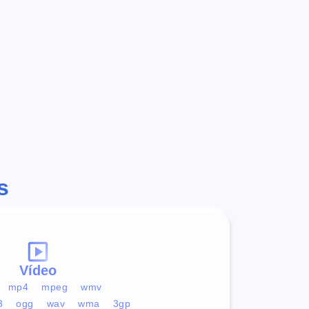
s
Vídeo
mp4
mpeg
wmv
3
ogg
wav
wma
3gp