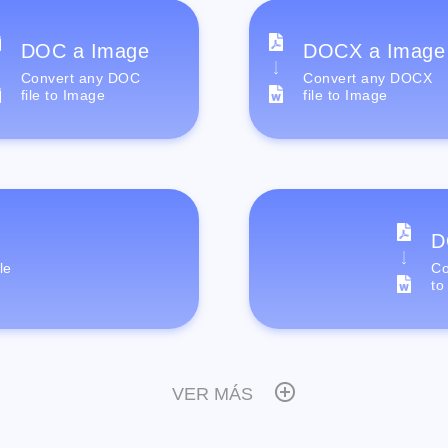
DOC a Image
DOCX a Image
Convert any DOC
Convert any DOCX
file to Image
file to Image
D
le
Co
to
VER MÁS