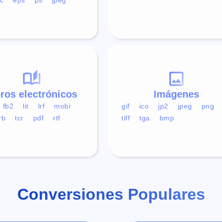
bros electrónicos
Imágenes
fb2
lit
lrf
mobi
gif
ico
jp2
jpeg
png
rb
tcr
pdf
rtf
tiff
tga
bmp
Conversiones Populares