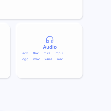
Audio
ac3
flac
mka
mp3
ogg
wav
wma
aac