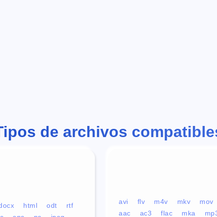
Tipos de archivos compatible
avi
flv
m4v
mkv
mov
docx
html
odt
rtf
aac
ac3
flac
mka
mp
c
eps
ps
jpeg