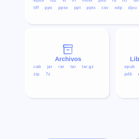
tiff
pps
ppsx
ppt
pptx
csv
odp
djvu
Archivos
Li
cab
jar
rar
tar
tar.gz
epub
zip
7z
pdb