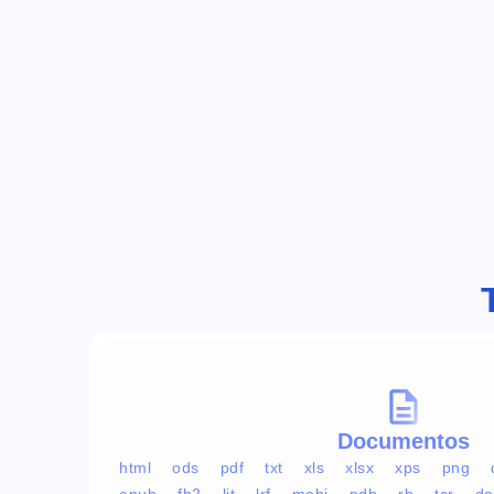
Documentos
html
ods
pdf
txt
xls
xlsx
xps
png
epub
fb2
lit
lrf
mobi
pdb
rb
tcr
do