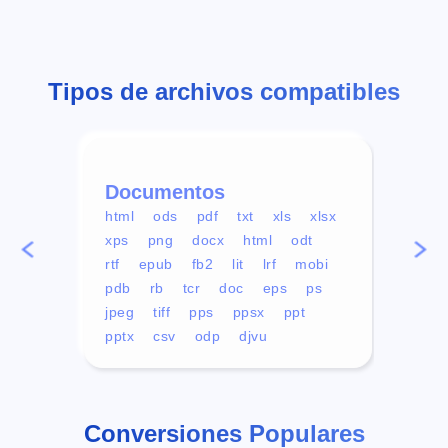
Tipos de archivos compatibles
Documentos
Víd
html
ods
pdf
txt
xls
xlsx
avi
xps
png
docx
html
odt
mp4
rtf
epub
fb2
lit
lrf
mobi
aa
pdb
rb
tcr
doc
eps
ps
ogg
jpeg
tiff
pps
ppsx
ppt
pptx
csv
odp
djvu
Conversiones Populares