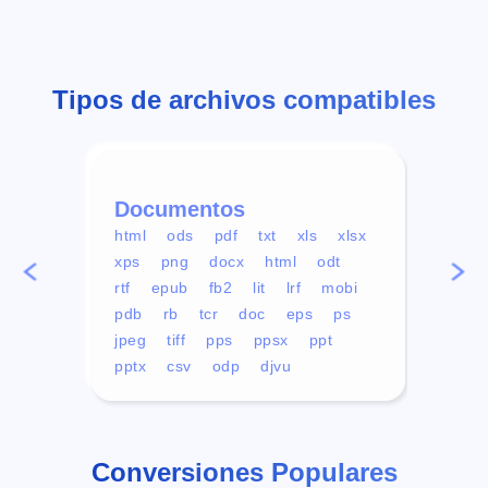
Tipos de archivos compatibles
Documentos
Víd
html
ods
pdf
txt
xls
xlsx
avi
xps
png
docx
html
odt
mp4
rtf
epub
fb2
lit
lrf
mobi
aa
pdb
rb
tcr
doc
eps
ps
ogg
jpeg
tiff
pps
ppsx
ppt
pptx
csv
odp
djvu
Conversiones Populares