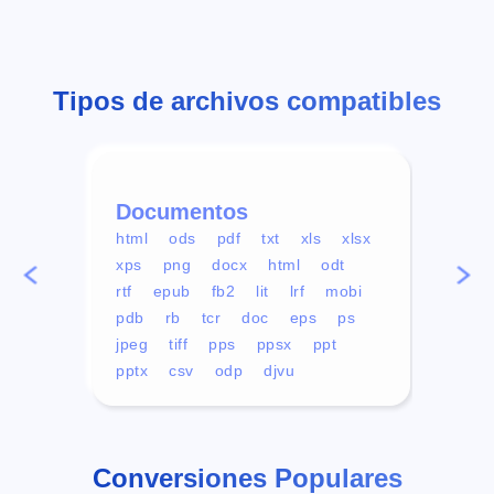
Tipos de archivos compatibles
Documentos
Víd
html
ods
pdf
txt
xls
xlsx
avi
xps
png
docx
html
odt
mp4
rtf
epub
fb2
lit
lrf
mobi
aa
pdb
rb
tcr
doc
eps
ps
ogg
jpeg
tiff
pps
ppsx
ppt
pptx
csv
odp
djvu
Conversiones Populares