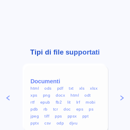
Tipi di file supportati
Documenti
Vid
html
ods
pdf
txt
xls
xlsx
avi
xps
png
docx
html
odt
mp4
rtf
epub
fb2
lit
lrf
mobi
aa
pdb
rb
tcr
doc
eps
ps
ogg
jpeg
tiff
pps
ppsx
ppt
pptx
csv
odp
djvu