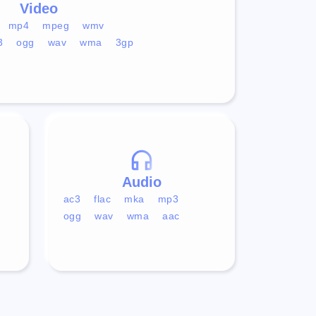
Video
mp4
mpeg
wmv
3
ogg
wav
wma
3gp
Audio
ac3
flac
mka
mp3
ogg
wav
wma
aac