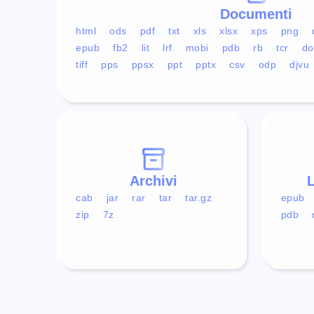
Documenti
html
ods
pdf
txt
xls
xlsx
xps
png
epub
fb2
lit
lrf
mobi
pdb
rb
tcr
do
tiff
pps
ppsx
ppt
pptx
csv
odp
djvu
Archivi
L
cab
jar
rar
tar
tar.gz
epub
zip
7z
pdb