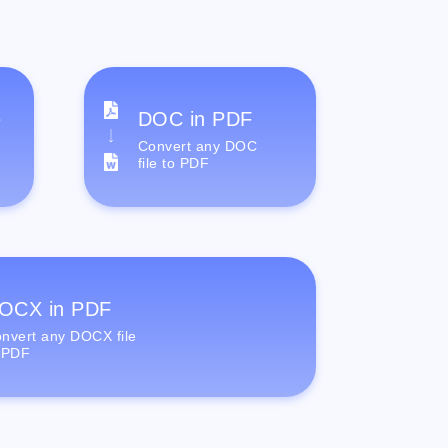
e
DOC in PDF
Convert any DOC
file to PDF
OCX in PDF
nvert any DOCX file
 PDF