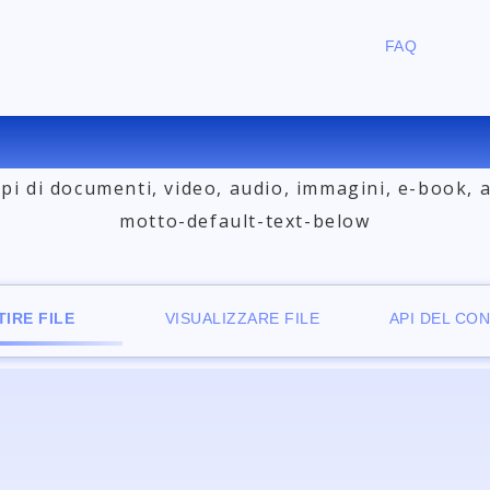
FAQ
RTITORE DI FILE ONLINE GR
tipi di documenti, video, audio, immagini, e-book, 
motto-default-text-below
IRE FILE
VISUALIZZARE FILE
API DEL CO