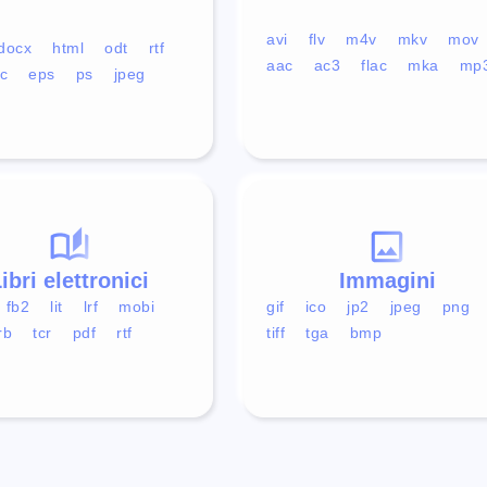
avi
flv
m4v
mkv
mov
docx
html
odt
rtf
aac
ac3
flac
mka
mp
c
eps
ps
jpeg
ibri elettronici
Immagini
fb2
lit
lrf
mobi
gif
ico
jp2
jpeg
png
rb
tcr
pdf
rtf
tiff
tga
bmp