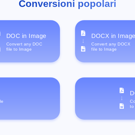
Conversioni popolari
DOC in Image
DOCX in Imag
Convert any DOC
Convert any DOCX
file to Image
file to Image
D
le
Co
to