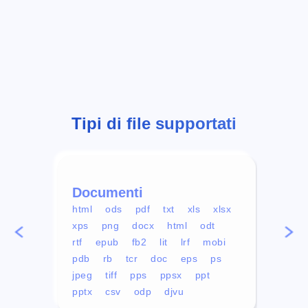
Tipi di file supportati
Documenti
Vid
html
ods
pdf
txt
xls
xlsx
avi
xps
png
docx
html
odt
mp4
rtf
epub
fb2
lit
lrf
mobi
aa
pdb
rb
tcr
doc
eps
ps
ogg
jpeg
tiff
pps
ppsx
ppt
pptx
csv
odp
djvu