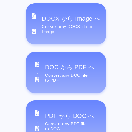
DOCX から Image へ
Convert any DOCX file to
Image
DOC から PDF へ
Convert any DOC file
to PDF
PDF から DOC へ
Convert any PDF file
to DOC