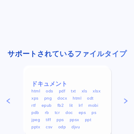
サポートされているファイルタイプ
ドキュメント
ビデ
html
ods
pdf
txt
xls
xlsx
avi
xps
png
docx
html
odt
mp4
rtf
epub
fb2
lit
lrf
mobi
aa
pdb
rb
tcr
doc
eps
ps
ogg
jpeg
tiff
pps
ppsx
ppt
pptx
csv
odp
djvu