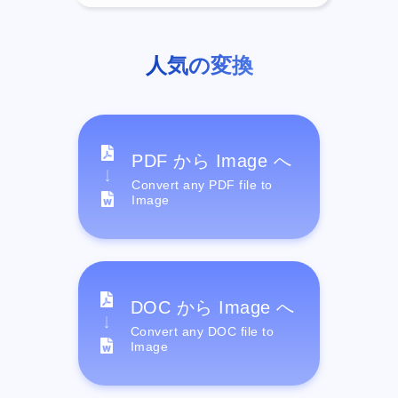
人気の変換
PDF から Image へ
Convert any PDF file to
Image
DOC から Image へ
Convert any DOC file to
Image