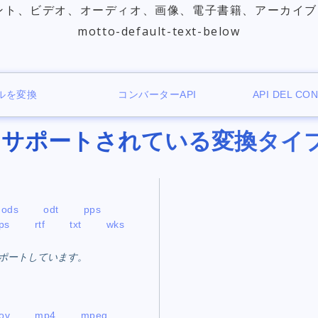
ント、ビデオ、オーディオ、画像、電子書籍、アーカイブ
motto-default-text-below
ルを変換
コンバーターAPI
API DEL CO
サポートされている変換タイ
ods
odt
pps
ps
rtf
txt
wks
プをサポートしています。
ov
mp4
mpeg