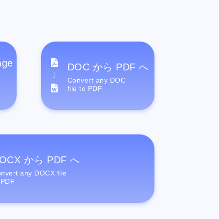
age
DOC から PDF へ
Convert any DOC
file to PDF
OCX から PDF へ
nvert any DOCX file
 PDF