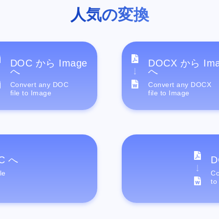
人気の変換
DOC から Image
DOCX から Im
へ
へ
Convert any DOC
Convert any DOCX
file to Image
file to Image
C へ
D
le
Co
to