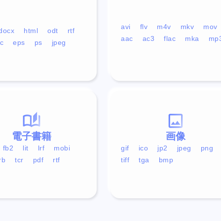
avi
flv
m4v
mkv
mov
docx
html
odt
rtf
aac
ac3
flac
mka
mp
c
eps
ps
jpeg
電子書籍
画像
fb2
lit
lrf
mobi
gif
ico
jp2
jpeg
png
rb
tcr
pdf
rtf
tiff
tga
bmp