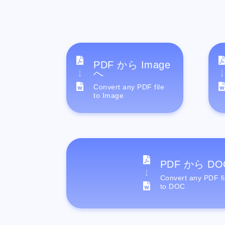
PDF から Image
へ
Convert any PDF file
to Image
PDF から DO
Convert any PDF fi
to DOC