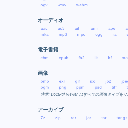
ogv
wmv
webm
オーディオ
aac
ac3
aiff
amr
ape
a
mka
mp3
mpc
ogg
ra
電子書籍
chm
epub
fb2
lit
lrf
mo
画像
bmp
exr
gif
ico
jp2
jpe
pgm
png
ppm
psd
tiff
注意: DocsPal Viewer はすべての画像タイ
アーカイブ
7z
zip
rar
jar
tar
tar.gz