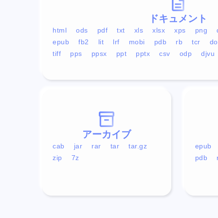
ドキュメント
html
ods
pdf
txt
xls
xlsx
xps
png
epub
fb2
lit
lrf
mobi
pdb
rb
tcr
do
tiff
pps
ppsx
ppt
pptx
csv
odp
djvu
アーカイブ
cab
jar
rar
tar
tar.gz
epub
zip
7z
pdb