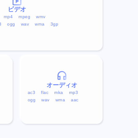
ビデオ
mp4
mpeg
wmv
3
ogg
wav
wma
3gp
オーディオ
ac3
flac
mka
mp3
ogg
wav
wma
aac