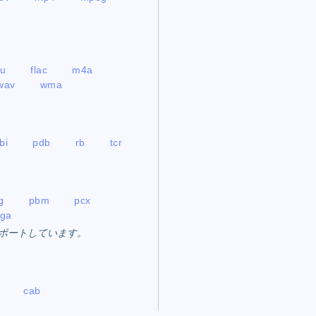
u
flac
m4a
wav
wma
bi
pdb
rb
tcr
g
pbm
pcx
tga
プをサポートしています。
cab