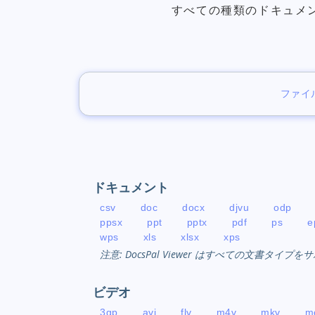
すべての種類のドキュメ
ファイ
ドキュメント
csv
doc
docx
djvu
odp
ppsx
ppt
pptx
pdf
ps
e
wps
xls
xlsx
xps
注意: DocsPal Viewer はすべての文書タイ
ビデオ
3gp
avi
flv
m4v
mkv
m