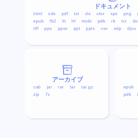
ドキュメント
html
ods
pdf
txt
xls
xlsx
xps
png
epub
fb2
lit
lrf
mobi
pdb
rb
tcr
do
tiff
pps
ppsx
ppt
pptx
csv
odp
djvu
アーカイブ
cab
jar
rar
tar
tar.gz
epub
zip
7z
pdb