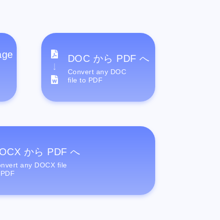
age
DOC から PDF へ
Convert any DOC
file to PDF
OCX から PDF へ
nvert any DOCX file
 PDF