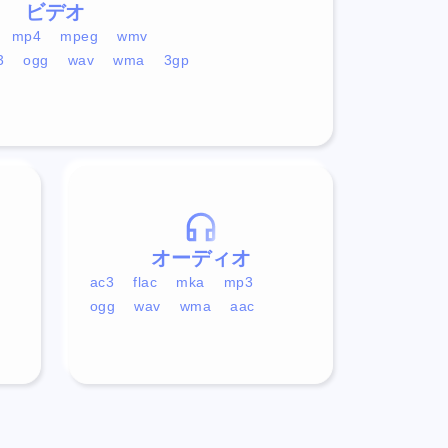
ビデオ
mp4
mpeg
wmv
3
ogg
wav
wma
3gp
オーディオ
ac3
flac
mka
mp3
ogg
wav
wma
aac