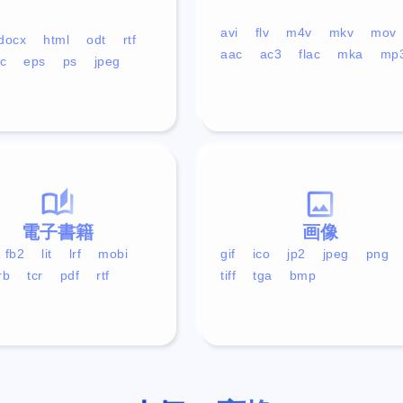
avi
flv
m4v
mkv
mov
docx
html
odt
rtf
aac
ac3
flac
mka
mp
c
eps
ps
jpeg
電子書籍
画像
fb2
lit
lrf
mobi
gif
ico
jp2
jpeg
png
rb
tcr
pdf
rtf
tiff
tga
bmp