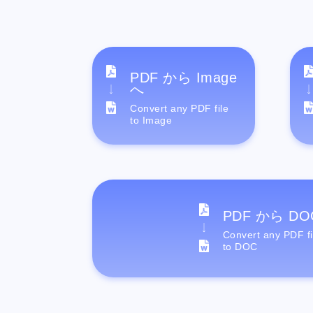
PDF から Image
へ
Convert any PDF file
to Image
PDF から DO
Convert any PDF fi
to DOC