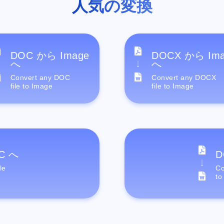
人気の変換
DOC から Image
DOCX から Im
へ
へ
Convert any DOC
Convert any DOCX
file to Image
file to Image
C へ
D
le
Co
to