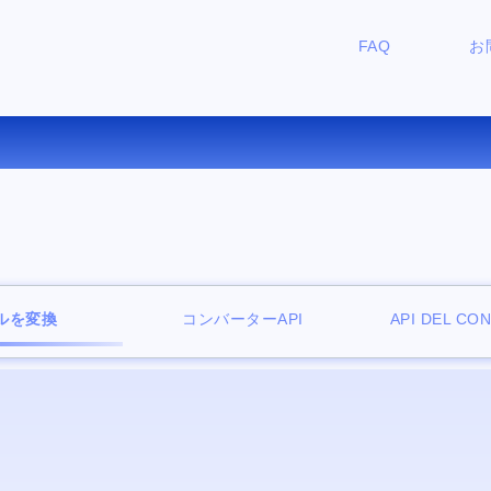
FAQ
お
F を EPUB にオンラインで変
ルを変換
コンバーターAPI
API DEL CO