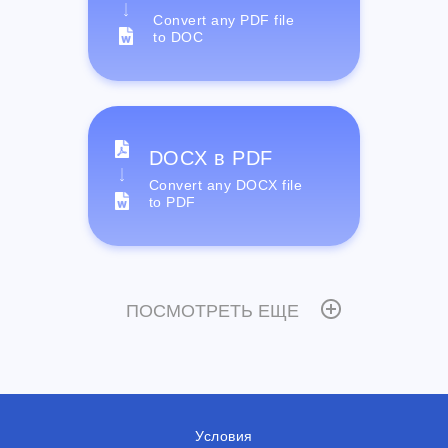
Convert any PDF file
to DOC
DOCX в PDF
Convert any DOCX file
to PDF
ПОСМОТРЕТЬ ЕЩЕ
Условия