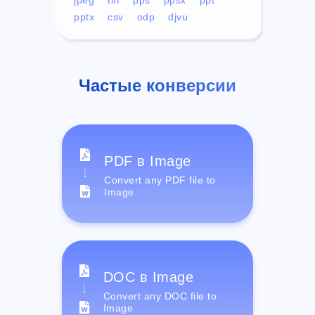
pptx
csv
odp
djvu
Частые конверсии
PDF в Image
Convert any PDF file to
Image
DOC в Image
Convert any DOC file to
Image