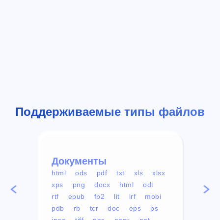
Поддерживаемые типы файлов
Документы
Вид
html
ods
pdf
txt
xls
xlsx
avi
xps
png
docx
html
odt
mp4
rtf
epub
fb2
lit
lrf
mobi
aa
pdb
rb
tcr
doc
eps
ps
ogg
jpeg
tiff
pps
ppsx
ppt