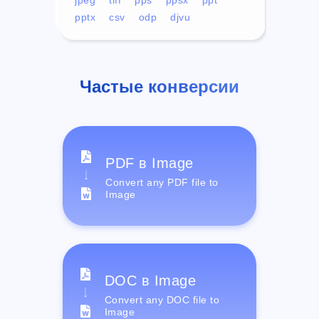
pptx
csv
odp
djvu
Частые конверсии
PDF в Image
Convert any PDF file to
Image
DOC в Image
Convert any DOC file to
Image