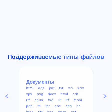
Поддерживаемые типы файлов
Документы
Вид
html
ods
pdf
txt
xls
xlsx
avi
xps
png
docx
html
odt
mp4
rtf
epub
fb2
lit
lrf
mobi
aa
pdb
rb
tcr
doc
eps
ps
ogg
jpeg
tiff
pps
ppsx
ppt