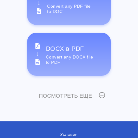
Convert any PDF file
to DOC
DOCX в PDF
Convert any DOCX file
to PDF
ПОСМОТРЕТЬ ЕЩЕ
Условия