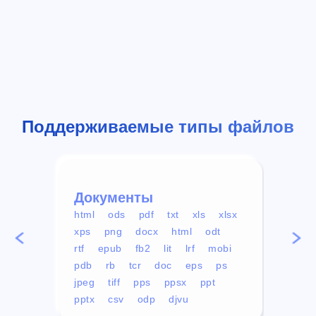
Поддерживаемые типы файлов
Документы
Вид
html
ods
pdf
txt
xls
xlsx
avi
xps
png
docx
html
odt
mp4
rtf
epub
fb2
lit
lrf
mobi
aa
pdb
rb
tcr
doc
eps
ps
ogg
jpeg
tiff
pps
ppsx
ppt
pptx
csv
odp
djvu