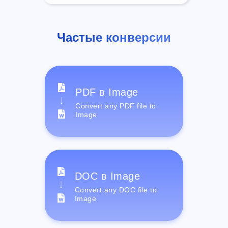
Частые конверсии
PDF в Image
Convert any PDF file to
Image
DOC в Image
Convert any DOC file to
Image