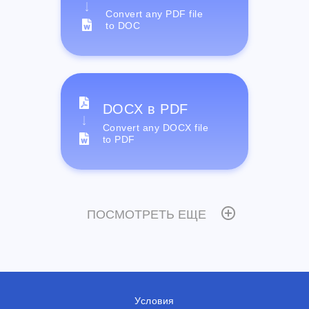
Convert any PDF file
to DOC
DOCX в PDF
Convert any DOCX file
to PDF
ПОСМОТРЕТЬ ЕЩЕ
Условия