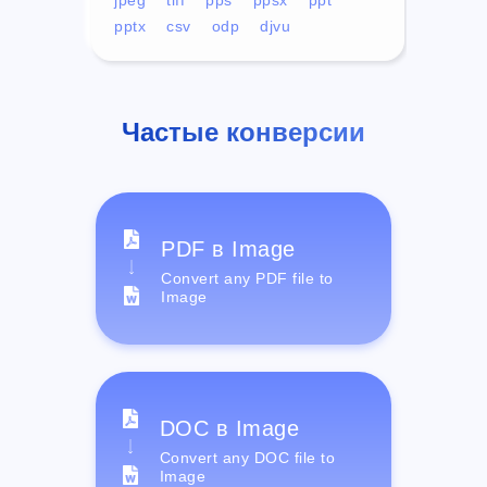
pptx
csv
odp
djvu
Частые конверсии
PDF в Image
Convert any PDF file to
Image
DOC в Image
Convert any DOC file to
Image