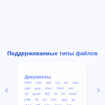
Поддерживаемые типы файлов
Документы
Вид
html
ods
pdf
txt
xls
xlsx
avi
xps
png
docx
html
odt
mp4
rtf
epub
fb2
lit
lrf
mobi
aa
pdb
rb
tcr
doc
eps
ps
ogg
jpeg
tiff
pps
ppsx
ppt