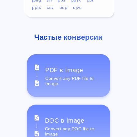
pptx
csv
odp
djvu
Частые конверсии
PDF в Image
Convert any PDF file to
Image
DOC в Image
Convert any DOC file to
Image