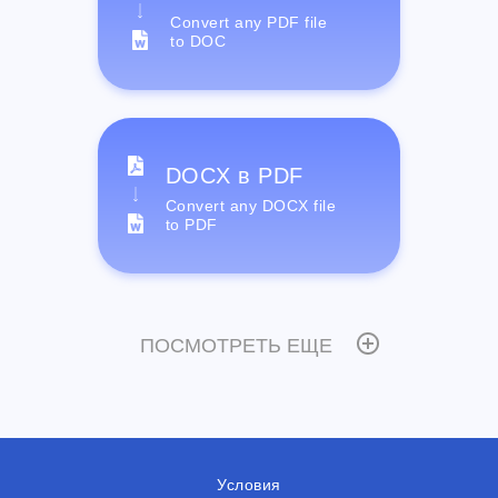
Convert any PDF file
to DOC
DOCX в PDF
Convert any DOCX file
to PDF
ПОСМОТРЕТЬ ЕЩЕ
Условия