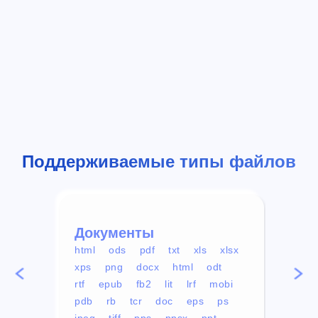
Поддерживаемые типы файлов
Документы
Вид
html
ods
pdf
txt
xls
xlsx
avi
xps
png
docx
html
odt
mp4
rtf
epub
fb2
lit
lrf
mobi
aa
pdb
rb
tcr
doc
eps
ps
ogg
jpeg
tiff
pps
ppsx
ppt