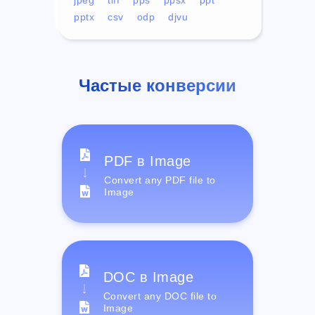
pptx
csv
odp
djvu
Частые конверсии
PDF в Image
Convert any PDF file to
Image
DOC в Image
Convert any DOC file to
Image