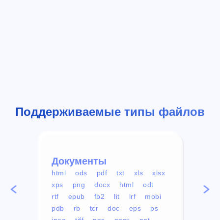
Поддерживаемые типы файлов
Документы
Вид
html
ods
pdf
txt
xls
xlsx
avi
xps
png
docx
html
odt
mp4
rtf
epub
fb2
lit
lrf
mobi
aa
pdb
rb
tcr
doc
eps
ps
ogg
jpeg
tiff
pps
ppsx
ppt