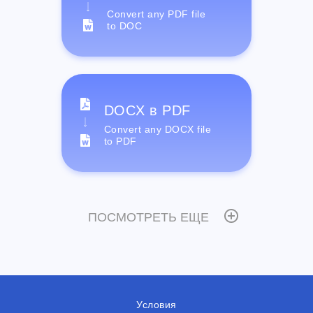
Convert any PDF file
to DOC
DOCX в PDF
Convert any DOCX file
to PDF
ПОСМОТРЕТЬ ЕЩЕ
Условия