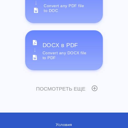
Convert any PDF file
to DOC
DOCX в PDF
Convert any DOCX file
to PDF
ПОСМОТРЕТЬ ЕЩЕ
Условия