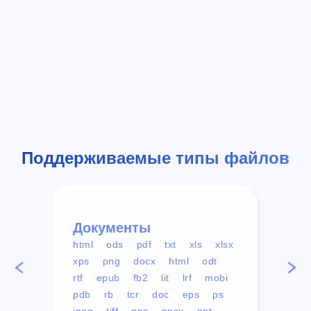
Поддерживаемые типы файлов
Документы
Вид
html
ods
pdf
txt
xls
xlsx
avi
xps
png
docx
html
odt
mp4
rtf
epub
fb2
lit
lrf
mobi
aa
pdb
rb
tcr
doc
eps
ps
ogg
jpeg
tiff
pps
ppsx
ppt