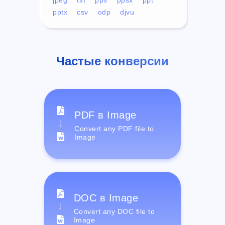
pptx
csv
odp
djvu
Частые конверсии
PDF в Image
Convert any PDF file to
Image
DOC в Image
Convert any DOC file to
Image