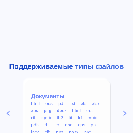
Поддерживаемые типы файлов
Документы
Вид
html
ods
pdf
txt
xls
xlsx
avi
xps
png
docx
html
odt
mp4
rtf
epub
fb2
lit
lrf
mobi
aa
pdb
rb
tcr
doc
eps
ps
ogg
jpeg
tiff
pps
ppsx
ppt