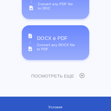
Convert any PDF file
to DOC
DOCX в PDF
Convert any DOCX file
to PDF
ПОСМОТРЕТЬ ЕЩЕ
Условия