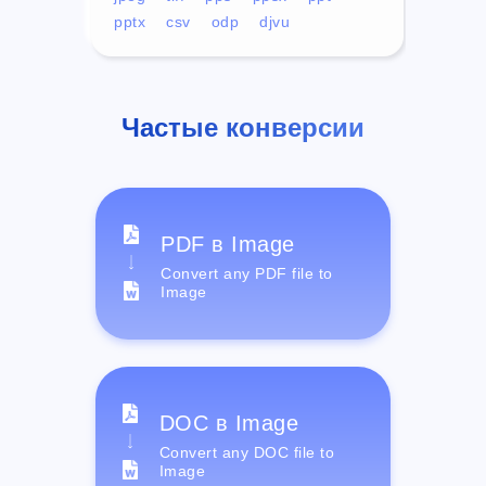
pptx
csv
odp
djvu
Частые конверсии
PDF в Image
Convert any PDF file to
Image
DOC в Image
Convert any DOC file to
Image