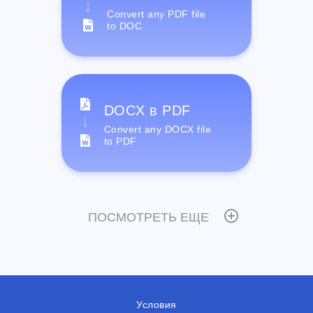
Convert any PDF file
to DOC
DOCX в PDF
Convert any DOCX file
to PDF
ПОСМОТРЕТЬ ЕЩЕ
Условия