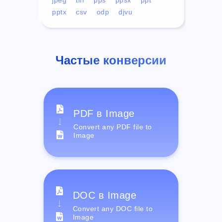
pptx
csv
odp
djvu
Частые конверсии
PDF в Image
Convert any PDF file to
Image
DOC в Image
Convert any DOC file to
Image