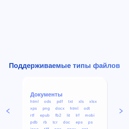
Поддерживаемые типы файлов
Документы
Вид
html
ods
pdf
txt
xls
xlsx
avi
xps
png
docx
html
odt
mp4
rtf
epub
fb2
lit
lrf
mobi
aa
pdb
rb
tcr
doc
eps
ps
ogg
jpeg
tiff
pps
ppsx
ppt