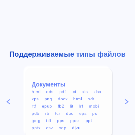
Поддерживаемые типы файлов
Документы
Вид
html
ods
pdf
txt
xls
xlsx
avi
xps
png
docx
html
odt
mp4
rtf
epub
fb2
lit
lrf
mobi
aa
pdb
rb
tcr
doc
eps
ps
ogg
jpeg
tiff
pps
ppsx
ppt
pptx
csv
odp
djvu