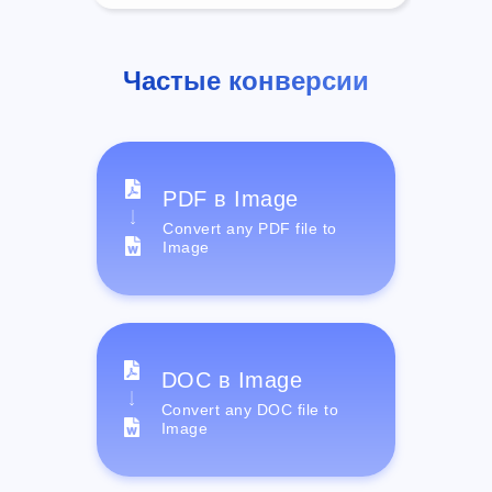
Частые конверсии
PDF в Image
Convert any PDF file to
Image
DOC в Image
Convert any DOC file to
Image