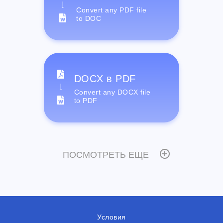
Convert any PDF file
to DOC
DOCX в PDF
Convert any DOCX file
to PDF
ПОСМОТРЕТЬ ЕЩЕ
Условия