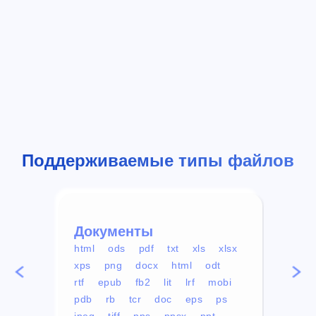
Поддерживаемые типы файлов
Документы
Вид
html
ods
pdf
txt
xls
xlsx
avi
xps
png
docx
html
odt
mp4
rtf
epub
fb2
lit
lrf
mobi
aa
pdb
rb
tcr
doc
eps
ps
ogg
jpeg
tiff
pps
ppsx
ppt