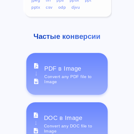
pptx
csv
odp
djvu
Частые конверсии
PDF в Image
Convert any PDF file to
Image
DOC в Image
Convert any DOC file to
Image