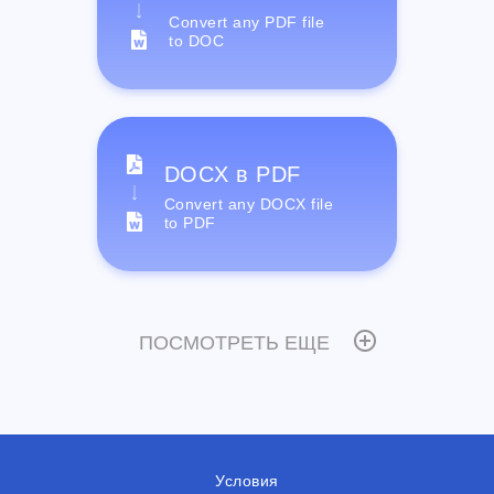
Convert any PDF file
to DOC
DOCX в PDF
Convert any DOCX file
to PDF
ПОСМОТРЕТЬ ЕЩЕ
Условия