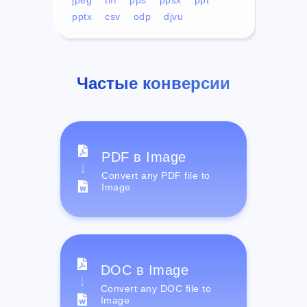
pptx
csv
odp
djvu
Частые конверсии
PDF в Image
Convert any PDF file to
Image
DOC в Image
Convert any DOC file to
Image