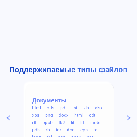
Поддерживаемые типы файлов
Документы
Вид
html
ods
pdf
txt
xls
xlsx
avi
xps
png
docx
html
odt
mp4
rtf
epub
fb2
lit
lrf
mobi
aa
pdb
rb
tcr
doc
eps
ps
ogg
jpeg
tiff
pps
ppsx
ppt