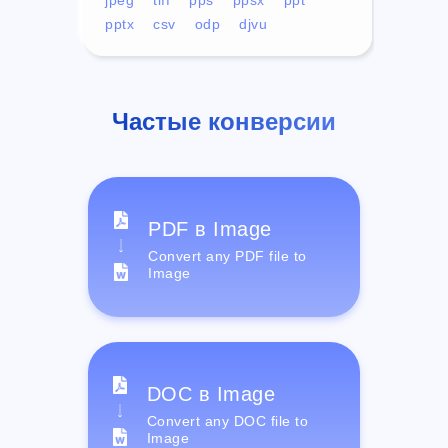
pptx
csv
odp
djvu
Частые конверсии
PDF в Image
Convert any PDF file to
Image
DOC в Image
Convert any DOC file to
Image