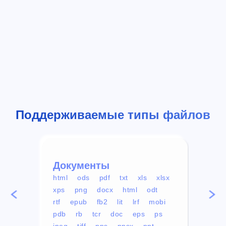
Поддерживаемые типы файлов
Документы
Вид
html
ods
pdf
txt
xls
xlsx
avi
xps
png
docx
html
odt
mp4
rtf
epub
fb2
lit
lrf
mobi
aa
pdb
rb
tcr
doc
eps
ps
ogg
jpeg
tiff
pps
ppsx
ppt