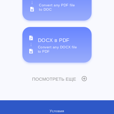
Convert any PDF file
to DOC
DOCX в PDF
Convert any DOCX file
to PDF
ПОСМОТРЕТЬ ЕЩЕ
Условия