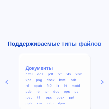
Поддерживаемые типы файлов
Документы
Вид
html
ods
pdf
txt
xls
xlsx
avi
xps
png
docx
html
odt
mp4
rtf
epub
fb2
lit
lrf
mobi
aa
pdb
rb
tcr
doc
eps
ps
ogg
jpeg
tiff
pps
ppsx
ppt
pptx
csv
odp
djvu