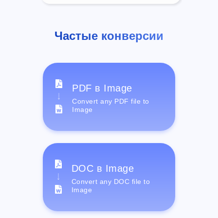
Частые конверсии
PDF в Image
Convert any PDF file to
Image
DOC в Image
Convert any DOC file to
Image