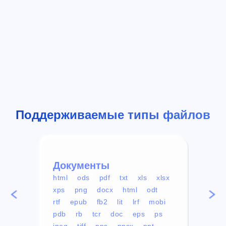
Поддерживаемые типы файлов
Документы
Вид
html
ods
pdf
txt
xls
xlsx
avi
xps
png
docx
html
odt
mp4
rtf
epub
fb2
lit
lrf
mobi
aa
pdb
rb
tcr
doc
eps
ps
ogg
jpeg
tiff
pps
ppsx
ppt