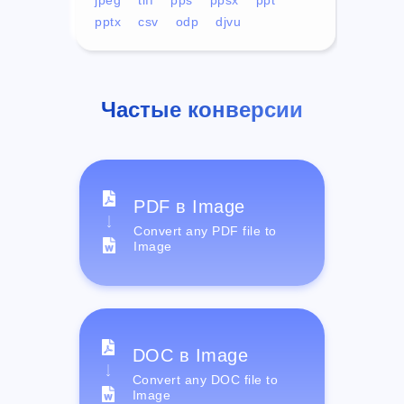
pptx
csv
odp
djvu
Частые конверсии
PDF в Image
Convert any PDF file to
Image
DOC в Image
Convert any DOC file to
Image