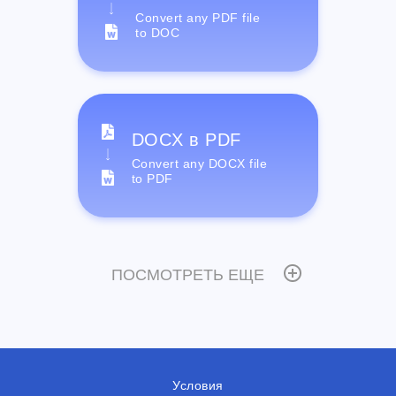
Convert any PDF file
to DOC
DOCX в PDF
Convert any DOCX file
to PDF
ПОСМОТРЕТЬ ЕЩЕ
Условия