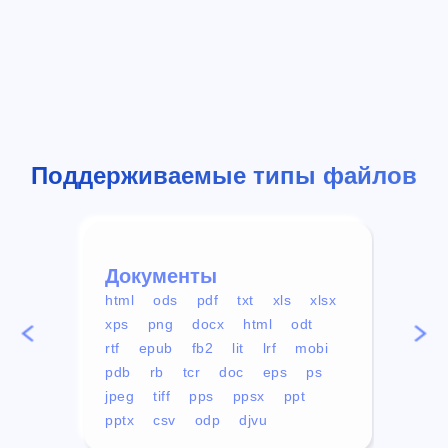
Поддерживаемые типы файлов
Документы
Вид
html
ods
pdf
txt
xls
xlsx
avi
xps
png
docx
html
odt
mp4
rtf
epub
fb2
lit
lrf
mobi
aa
pdb
rb
tcr
doc
eps
ps
ogg
jpeg
tiff
pps
ppsx
ppt
pptx
csv
odp
djvu