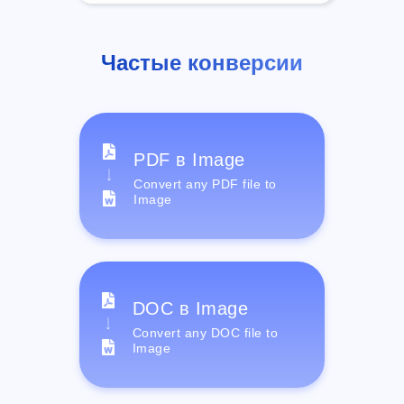
Частые конверсии
PDF в Image
Convert any PDF file to
Image
DOC в Image
Convert any DOC file to
Image