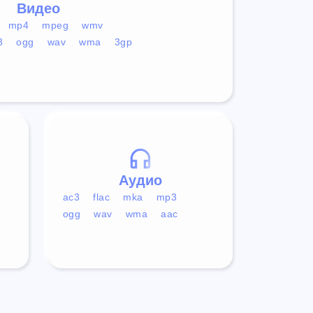
Видео
mp4
mpeg
wmv
3
ogg
wav
wma
3gp
Аудио
ac3
flac
mka
mp3
ogg
wav
wma
aac