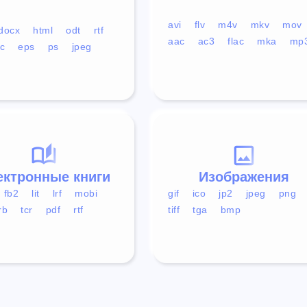
avi
flv
m4v
mkv
mov
docx
html
odt
rtf
aac
ac3
flac
mka
mp
c
eps
ps
jpeg
ектронные книги
Изображения
fb2
lit
lrf
mobi
gif
ico
jp2
jpeg
png
rb
tcr
pdf
rtf
tiff
tga
bmp