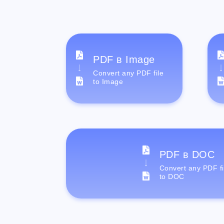
PDF в Image
Convert any PDF file
to Image
PDF в DOC
Convert any PDF fi
to DOC