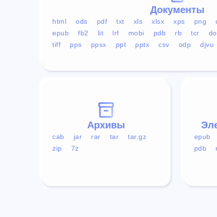
Документы
html
ods
pdf
txt
xls
xlsx
xps
png
epub
fb2
lit
lrf
mobi
pdb
rb
tcr
do
tiff
pps
ppsx
ppt
pptx
csv
odp
djvu
Архивы
Эл
cab
jar
rar
tar
tar.gz
epub
zip
7z
pdb