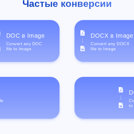
Частые конверсии
DOC в Image
DOCX в Image
Convert any DOC
Convert any DOCX
file to Image
file to Image
D
le
Co
to