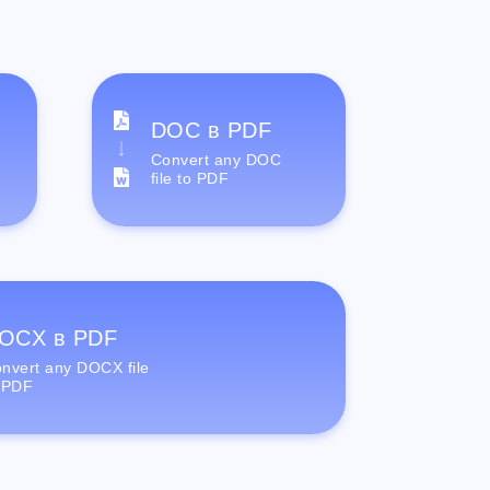
DOC в PDF
Convert any DOC
file to PDF
OCX в PDF
nvert any DOCX file
 PDF