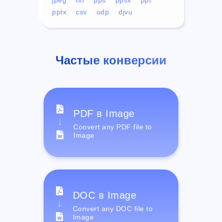
pptx
csv
odp
djvu
Частые конверсии
PDF в Image
Convert any PDF file to
Image
DOC в Image
Convert any DOC file to
Image