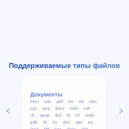
Поддерживаемые типы файлов
Документы
Вид
html
ods
pdf
txt
xls
xlsx
avi
xps
png
docx
html
odt
mp4
rtf
epub
fb2
lit
lrf
mobi
aa
pdb
rb
tcr
doc
eps
ps
ogg
jpeg
tiff
pps
ppsx
ppt