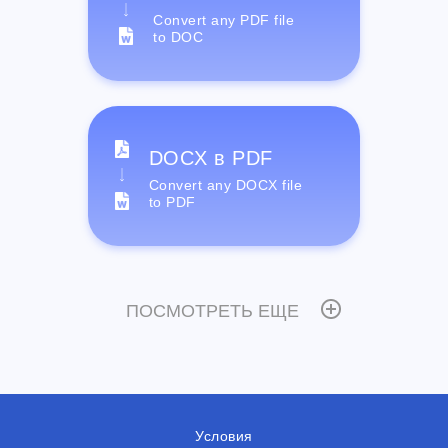
Convert any PDF file
to DOC
DOCX в PDF
Convert any DOCX file
to PDF
ПОСМОТРЕТЬ ЕЩЕ
Условия