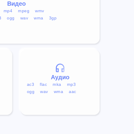
Видео
mp4
mpeg
wmv
3
ogg
wav
wma
3gp
Аудио
ac3
flac
mka
mp3
ogg
wav
wma
aac