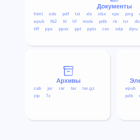
Документы
html
ods
pdf
txt
xls
xlsx
xps
png
epub
fb2
lit
lrf
mobi
pdb
rb
tcr
do
tiff
pps
ppsx
ppt
pptx
csv
odp
djvu
Архивы
Эл
cab
jar
rar
tar
tar.gz
epub
zip
7z
pdb