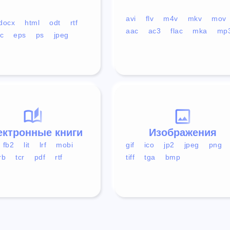
avi
flv
m4v
mkv
mov
docx
html
odt
rtf
aac
ac3
flac
mka
mp
c
eps
ps
jpeg
ектронные книги
Изображения
fb2
lit
lrf
mobi
gif
ico
jp2
jpeg
png
rb
tcr
pdf
rtf
tiff
tga
bmp