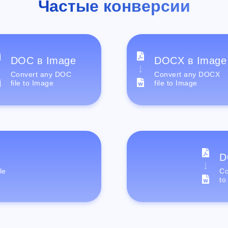
Частые конверсии
DOC в Image
DOCX в Image
Convert any DOC
Convert any DOCX
file to Image
file to Image
D
le
Co
to