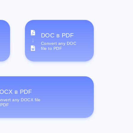
DOC в PDF
Convert any DOC
file to PDF
OCX в PDF
nvert any DOCX file
 PDF