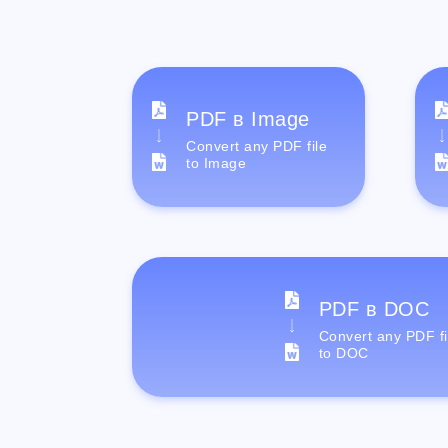
PDF в Image
Convert any PDF file
to Image
PDF в DOC
Convert any PDF fi
to DOC