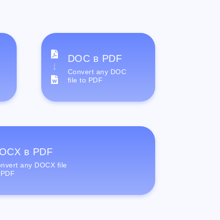
DOC в PDF
Convert any DOC
file to PDF
OCX в PDF
nvert any DOCX file
 PDF