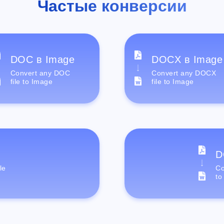
Частые конверсии
DOC в Image
DOCX в Image
Convert any DOC
Convert any DOCX
file to Image
file to Image
D
le
Co
to