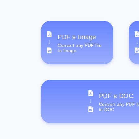
PDF в Image
Convert any PDF file
to Image
PDF в DOC
Convert any PDF fi
to DOC