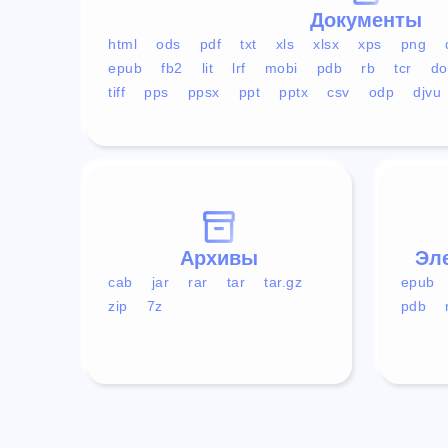
Документы
html
ods
pdf
txt
xls
xlsx
xps
png
epub
fb2
lit
lrf
mobi
pdb
rb
tcr
do
tiff
pps
ppsx
ppt
pptx
csv
odp
djvu
Архивы
Эл
cab
jar
rar
tar
tar.gz
epub
zip
7z
pdb