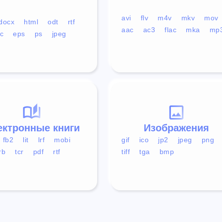
avi
flv
m4v
mkv
mov
docx
html
odt
rtf
aac
ac3
flac
mka
mp
c
eps
ps
jpeg
ектронные книги
Изображения
fb2
lit
lrf
mobi
gif
ico
jp2
jpeg
png
rb
tcr
pdf
rtf
tiff
tga
bmp