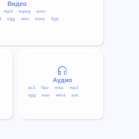
Видео
mp4
mpeg
wmv
3
ogg
wav
wma
3gp
Аудио
ac3
flac
mka
mp3
ogg
wav
wma
aac