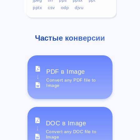
pptx
csv
odp
djvu
Частые конверсии
PDF в Image
Convert any PDF file to
Image
DOC в Image
Convert any DOC file to
Image