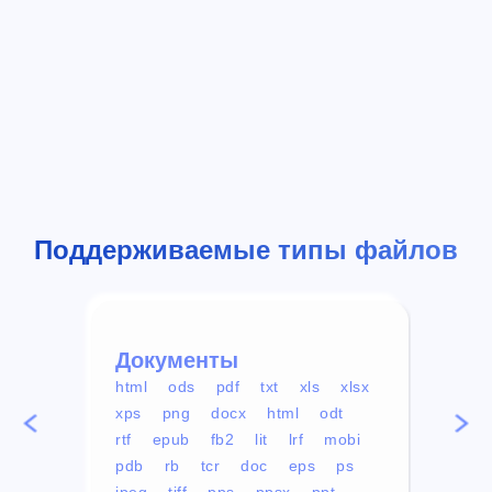
Поддерживаемые типы файлов
Документы
Вид
html
ods
pdf
txt
xls
xlsx
avi
xps
png
docx
html
odt
mp4
rtf
epub
fb2
lit
lrf
mobi
aa
pdb
rb
tcr
doc
eps
ps
ogg
jpeg
tiff
pps
ppsx
ppt