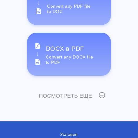
Convert any PDF file
to DOC
DOCX в PDF
Convert any DOCX file
to PDF
ПОСМОТРЕТЬ ЕЩЕ
Условия